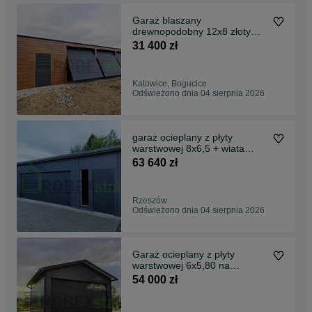
Garaż blaszany
drewnopodobny 12x8 złoty
dąb orzech każdy wymiar
31 400 zł
Katowice, Bogucice
Odświeżono dnia 04 sierpnia 2026
garaż ocieplany z płyty
warstwowej 8x6,5 + wiata
MONTAŻ CAŁY KRAJ
63 640 zł
Rzeszów
Odświeżono dnia 04 sierpnia 2026
Garaż ocieplany z płyty
warstwowej 6x5,80 na
zgłoszenie. KAŻDY WYMIAR
54 000 zł