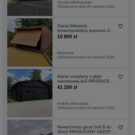
Gorzów Wielkopolski
Odświeżono dnia 04 sierpnia 2026
Garaż blaszany
drewnopodobny premium 3x5
3x6 4x5 4x6 5x6 6x5 6x6
10 800 zł
5x5,8
Myślenice
Odświeżono dnia 04 sierpnia 2026
Garaż ocieplany z płyty
warstwowej 6x5 PRODUCENT
KAŻDY WYMIAR
41 200 zł
Kraków, Bronowice
Odświeżono dnia 04 sierpnia 2026
Nowoczesny garaż 6x5,8 do
35m2 PRODUCENT KAŻDY