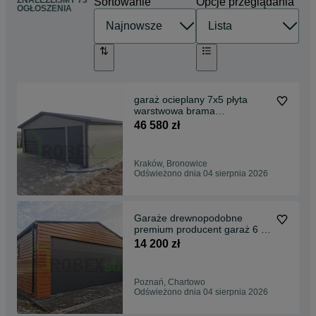
ZNALEŹLIŚMY 73
Sortowanie
Opcje przeglądania
OGŁOSZENIA
garaż ocieplany 7x5 płyta
warstwowa brama
segmentowa montaż cały kraj
46 580 zł
Kraków, Bronowice
Odświeżono dnia 04 sierpnia 2026
Garaże drewnopodobne
premium producent garaż 6 x
6 do 35m2 - 6 x 5,8
14 200 zł
Poznań, Chartowo
Odświeżono dnia 04 sierpnia 2026