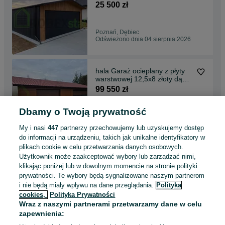
WYMIAR montaż cały kraj
25 500 zł
Poznań, Dębiec
Odświeżono dnia 04 sierpnia 2026
hala Garaż ocieplany z płyty
warstwowej 12,5x8 złoty dąb
orzech
99 550 zł
Dbamy o Twoją prywatność
Szczecinek
Odświeżono dnia 04 sierpnia 2026
My i nasi
447
partnerzy przechowujemy lub uzyskujemy dostęp
do informacji na urządzeniu, takich jak unikalne identyfikatory w
plikach cookie w celu przetwarzania danych osobowych.
Garaż blaszany
Użytkownik może zaakceptować wybory lub zarządzać nimi,
drewnopodobny złoty dąb
klikając poniżej lub w dowolnym momencie na stronie polityki
orzech, akryl grafit antracyt
13 870 zł
prywatności. Te wybory będą sygnalizowane naszym partnerom
i nie będą miały wpływu na dane przeglądania.
Polityka
cookies,
Polityka Prywatności
Ostrów Wielkopolski
Wraz z naszymi partnerami przetwarzamy dane w celu
Odświeżono dnia 04 sierpnia 2026
zapewnienia: